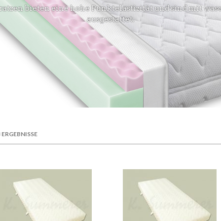
tzen bieten eine hohe Punktelastizität und sind mit wa
ausgestattet.
3 ERGEBNISSE