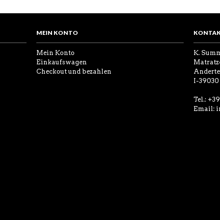
MEIN KONTO
KONTAK
Mein Konto
K. Sum
Einkaufswagen
Matratz
Checkout und bezahlen
Anderter
I-39030
Tel.: +3
Email:
i
E IM