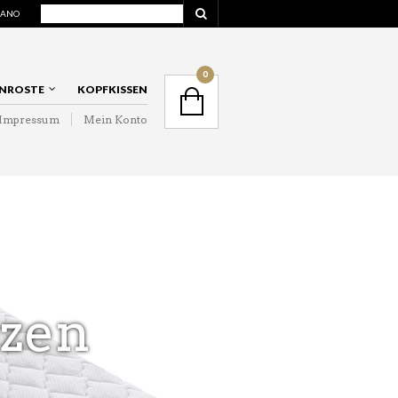
IANO
NAVIGATION
0
NROSTE
KOPFKISSEN
Impressum
Mein Konto
NAVIGATION
zen