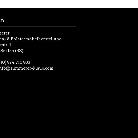
T:
merer
en- & Polstermöbelherstellung
str. 1
 Sexten (BZ)
9 (0)474 710403
nfo@summerer-klaus.com