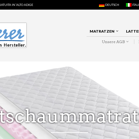
ATUITA IN´ALTO ADIGE
DEUTSCH
ITAL
MATRATZEN
LATTE
Unsere AGB
ltschaummatrat