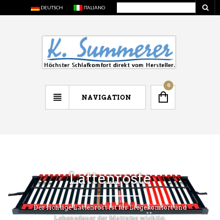
DEUTSCH
ITALIANO
0
NAVIGATION
Lattenroste
Der richtige Lattenrost ist für Liegekomfort und
Lebensdauer der Matratze wichtig.