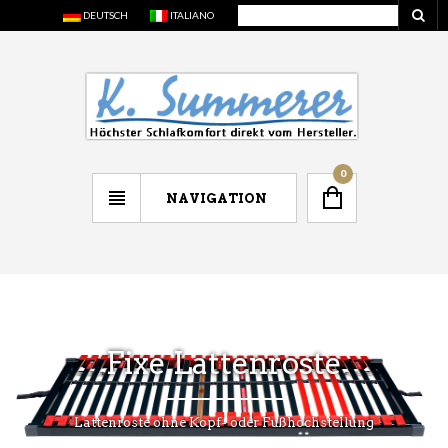
DEUTSCH
ITALIANO
0
NAVIGATION
Fixe Lattenroste
Lattenroste ohne Kopf- oder Fußhochstellung